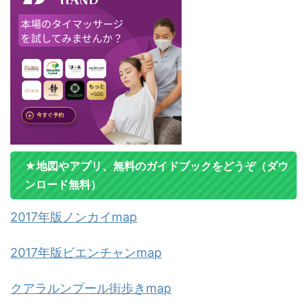
★地図やアプリ、無料のガイドブックをどうぞ（ダウ
ンロード無料）
2017年版ノンカイmap
2017年版ビエンチャンmap
クアラルンプール街歩きmap