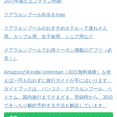
2017年版ビエンチャンmap
クアラルンプール街歩きmap
クアラルンプールのおすすめホテル～子連れさん
用、カップル用、女子旅用、シニア用など
クアラルンプールでお得クーポン満載のアプリ（必
見！）
AmazonのKindle Unlimited（30日無料体験）を使
えば一円も払わずに旅行ガイドが手にはいります。
ガイドブックは、バンコク、クアラルンプール、ベ
トナム、国内旅行までさまざま。登録時から、30日
できっちり解約予約する方法も解説しています。