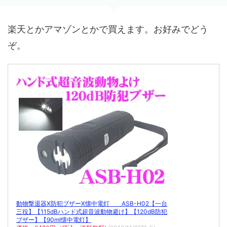
楽天とかアマゾンとかで買えます。お好みでどう
ぞ。
動物撃退器X防犯ブザーX懐中電灯 ASB-H02【一台
三役】【115dBハンド式超音波動物避け】【120dB防犯
ブザー】【90ml懐中電灯】