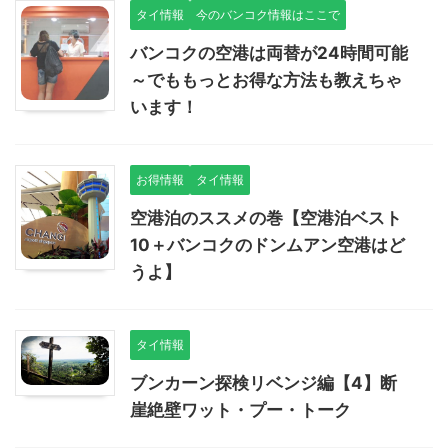
タイ情報
今のバンコク情報はここで
バンコクの空港は両替が24時間可能
～でももっとお得な方法も教えちゃ
います！
お得情報
タイ情報
空港泊のススメの巻【空港泊ベスト
10＋バンコクのドンムアン空港はど
うよ】
タイ情報
ブンカーン探検リベンジ編【4】断
崖絶壁ワット・プー・トーク