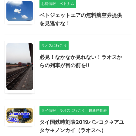
お得情報
ベトナム
ベトジェットエアの無料航空券提供
を見逃すな！
ラオスに行こう
必見！なかなか見れない！ラオスか
らの列車が目の前を‼
タイ情報
ラオスに行こう
最新時刻表
タイ国鉄時刻表2019バンコク→アユ
タヤ→ノンカイ（ラオスへ）