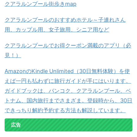
クアラルンプール街歩きmap
クアラルンプールのおすすめホテル～子連れさん
用、カップル用、女子旅用、シニア用など
クアラルンプールでお得クーポン満載のアプリ（必
見！）
AmazonのKindle Unlimited（30日無料体験）を使
えば一円も払わずに旅行ガイドが手にはいります。
ガイドブックは、バンコク、クアラルンプール、ベ
トナム、国内旅行までさまざま。登録時から、30日
できっちり解約予約する方法も解説しています。
広告