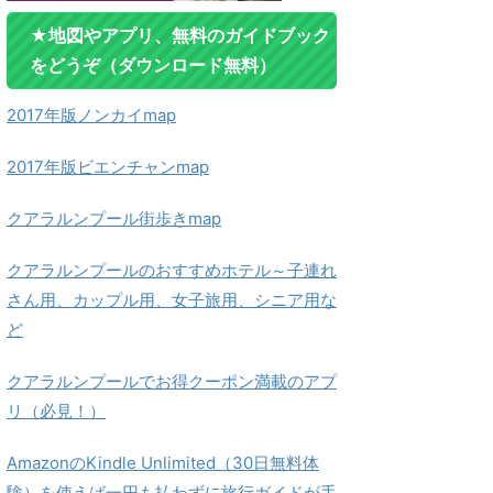
★地図やアプリ、無料のガイドブック
をどうぞ（ダウンロード無料）
2017年版ノンカイmap
2017年版ビエンチャンmap
クアラルンプール街歩きmap
クアラルンプールのおすすめホテル～子連れ
さん用、カップル用、女子旅用、シニア用な
ど
クアラルンプールでお得クーポン満載のアプ
リ（必見！）
AmazonのKindle Unlimited（30日無料体
験）を使えば一円も払わずに旅行ガイドが手