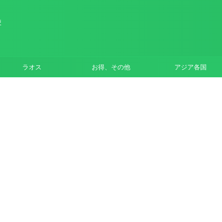
使
ラオス
お得、その他
アジア各国