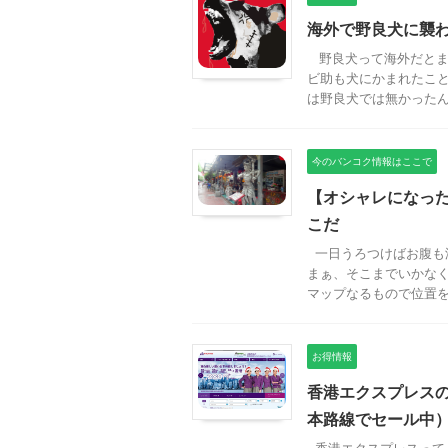
海外で野良犬に襲
野良犬って海外だとま
ビ助も犬にかまれたこ
は野良犬では無かったんで 
今のバンコク情報はここで
【オシャレになった
こだ
一日うろつけばお腹も
まぁ、そこまでいかなく
マップなるもので位置を .
お得情報
香港エクスプレス
本路線でセール中