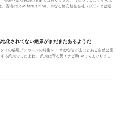
？ 香港を走る特急の名前ではありません。（知ってるよ！そんな
香港のLow-fare airline。単なる格安航空会社（LCC）とは違
光地化されてない絶景がまだまだあるようだ
タイの秘境ブンカ―ンの特集を！ 奇妙な岩が山ほどある自然公園
する約束でしたよね。 約束は守る男！ナビ助 やってまいりまし