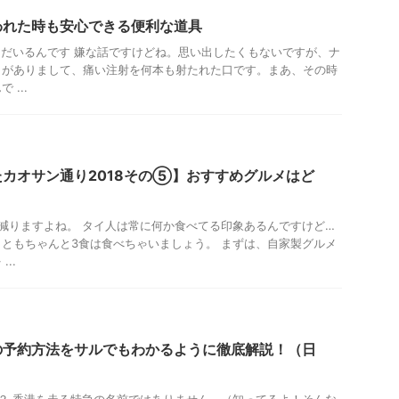
われた時も安心できる便利な道具
だいるんです 嫌な話ですけどね。思い出したくもないですが、ナ
とがありまして、痛い注射を何本も射たれた口です。まあ、その時
...
カオサン通り2018その⑤】おすすめグルメはど
減りますよね。 タイ人は常に何か食べてる印象あるんですけど…
ともちゃんと3食は食べちゃいましょう。 まずは、自家製グルメ
..
の予約方法をサルでもわかるように徹底解説！（日
）