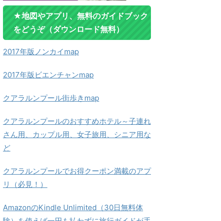
★地図やアプリ、無料のガイドブック
をどうぞ（ダウンロード無料）
2017年版ノンカイmap
2017年版ビエンチャンmap
クアラルンプール街歩きmap
クアラルンプールのおすすめホテル～子連れ
さん用、カップル用、女子旅用、シニア用な
ど
クアラルンプールでお得クーポン満載のアプ
リ（必見！）
AmazonのKindle Unlimited（30日無料体
験）を使えば一円も払わずに旅行ガイドが手