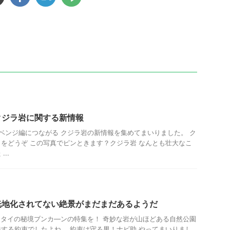
クジラ岩に関する新情報
ンジ編につながる クジラ岩の新情報を集めてまいりました。 ク
をどうぞ この写真でピンときます？クジラ岩 なんとも壮大なこ
..
光地化されてない絶景がまだまだあるようだ
タイの秘境ブンカ―ンの特集を！ 奇妙な岩が山ほどある自然公園
する約束でしたよね。 約束は守る男！ナビ助 やってまいりまし