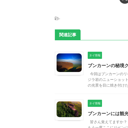
-
関連記事
タイ情報
ブンカーンの秘境
今回はブンカーンのリベ
ジラ岩のニューショット
の光景を目に焼き付けた .
タイ情報
ブンカーンには観
皆さん覚えてますか？ 
もう一度ここにリベンジ