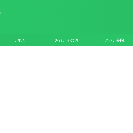
使
ラオス
お得、その他
アジア各国