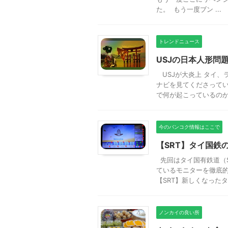
た。 もう一度ブン ...
トレンドニュース
USJの日本人形問
USJが大炎上 タイ、
ナビを見てくださって
で何が起こっているのか .
今のバンコク情報はここで
【SRT】タイ国鉄
先回はタイ国有鉄道（S
ているモニターを徹底的
【SRT】新しくなったタ .
ノンカイの良い所