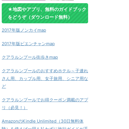
★地図やアプリ、無料のガイドブック
をどうぞ（ダウンロード無料）
2017年版ノンカイmap
2017年版ビエンチャンmap
クアラルンプール街歩きmap
クアラルンプールのおすすめホテル～子連れ
さん用、カップル用、女子旅用、シニア用な
ど
クアラルンプールでお得クーポン満載のアプ
リ（必見！）
AmazonのKindle Unlimited（30日無料体
験）を使えば一円も払わずに旅行ガイドが手