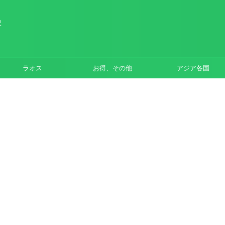
使
ラオス
お得、その他
アジア各国