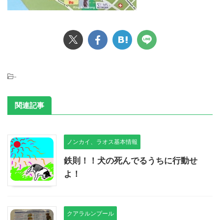
-
関連記事
ノンカイ、ラオス基本情報
鉄則！！犬の死んでるうちに行動せ
よ！
クアラルンプール