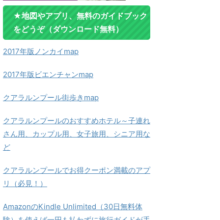
★地図やアプリ、無料のガイドブック
をどうぞ（ダウンロード無料）
2017年版ノンカイmap
2017年版ビエンチャンmap
クアラルンプール街歩きmap
クアラルンプールのおすすめホテル～子連れ
さん用、カップル用、女子旅用、シニア用な
ど
クアラルンプールでお得クーポン満載のアプ
リ（必見！）
AmazonのKindle Unlimited（30日無料体
験）を使えば一円も払わずに旅行ガイドが手