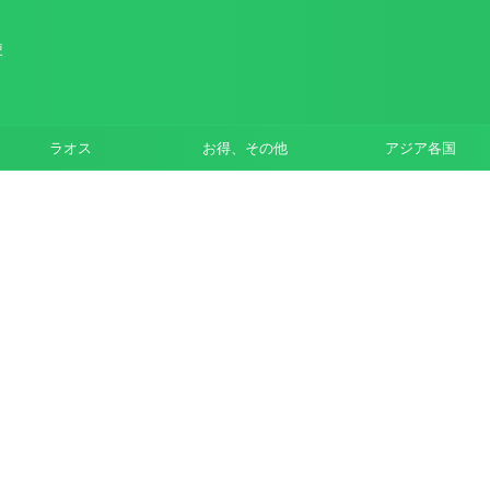
使
ラオス
お得、その他
アジア各国