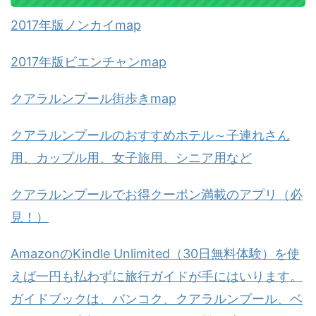
2017年版ノンカイmap
2017年版ビエンチャンmap
クアラルンプール街歩きmap
クアラルンプールのおすすめホテル～子連れさん
用、カップル用、女子旅用、シニア用など
クアラルンプールでお得クーポン満載のアプリ（必
見！）
AmazonのKindle Unlimited（30日無料体験）を使
えば一円も払わずに旅行ガイドが手にはいります。
ガイドブックは、バンコク、クアラルンプール、ベ