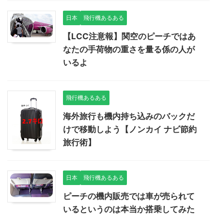
日本
飛行機あるある
【LCC注意報】関空のピーチではあ
なたの手荷物の重さを量る係の人が
いるよ
飛行機あるある
海外旅行も機内持ち込みのバックだ
けで移動しよう【ノンカイ ナビ節約
旅行術】
日本
飛行機あるある
ピーチの機内販売では車が売られて
いるというのは本当か搭乗してみた