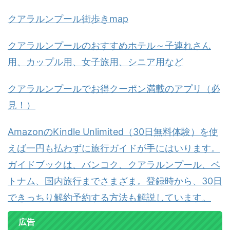
クアラルンプール街歩きmap
クアラルンプールのおすすめホテル～子連れさん
用、カップル用、女子旅用、シニア用など
クアラルンプールでお得クーポン満載のアプリ（必
見！）
AmazonのKindle Unlimited（30日無料体験）を使
えば一円も払わずに旅行ガイドが手にはいります。
ガイドブックは、バンコク、クアラルンプール、ベ
トナム、国内旅行までさまざま。登録時から、30日
できっちり解約予約する方法も解説しています。
広告